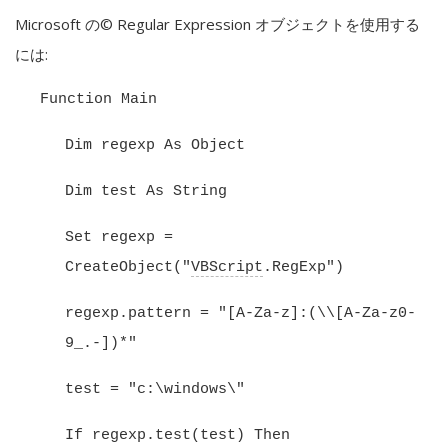
Microsoft の© Regular Expression オブジェクトを使用する
には:
Function Main
Dim regexp As Object
Dim test As String
Set regexp =
CreateObject("
VBScript
.RegExp")
regexp.pattern = "[A-Za-z]:(\\[A-Za-z0-
9_.-])*"
test = "c:\windows\"
If regexp.test(test) Then